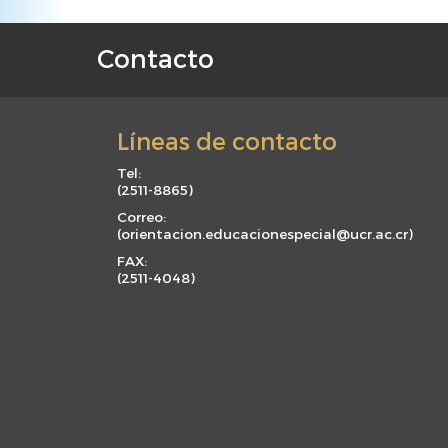
Contacto
F
o
o
Líneas de contacto
t
e
Tel:
(
2511-8865
)
r
m
Correo:
(
orientacion.educacionespecial@ucr.ac.cr
)
e
FAX:
n
(
2511-4048
)
u