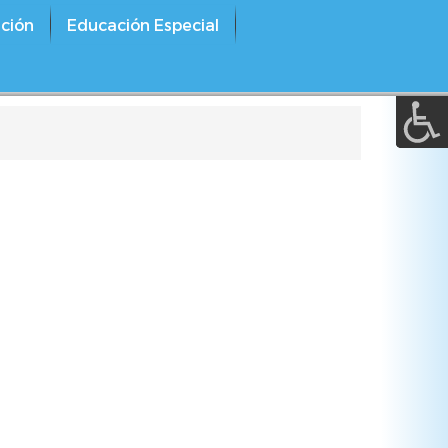
A a (+/-) :
ción
Educación Especial
REINICIAR