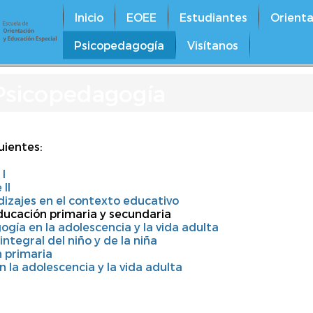
Inicio
EOEE
Estudiantes
Orienta
Psicopedagogía
Visítanos
 Psicopedagogía
uientes:
I
II
izajes en el contexto educativo
ucación primaria y secundaria
gía en la adolescencia y la vida adulta
ntegral del niño y de la niña
 primaria
 la adolescencia y la vida adulta