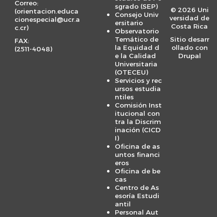
e
Correo:
sgrado (SEP)
© 2026 Uni
(
orientacion.educa
n
Consejo Univ
versidad de
cionespecial@ucr.a
ersitario
u
Costa Rica
c.cr
)
Observatorio
Temático de
Sitio desarr
FAX:
la Equidad d
ollado con
(
2511-4048
)
e la Calidad
Drupal
Universitaria
(OTECEU)
Servicios y rec
ursos estudia
ntiles
Comisión Inst
itucional con
tra la Discrim
inación (CICD
I)
Oficina de as
untos financi
eros
Oficina de be
cas
Centro de As
esoría Estudi
antil
Personal Aut