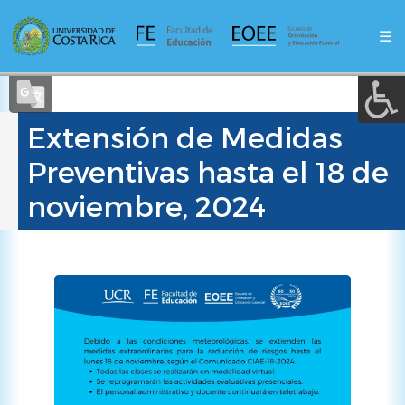
A a (+/-) :
Pasar
al
☰
contenido
REINICIAR
principal
Select Language
▼
Extensión de Medidas
Preventivas hasta el 18 de
noviembre, 2024