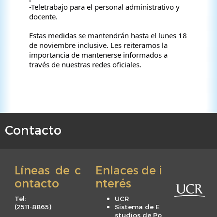
-Teletrabajo para el personal administrativo y
docente.
Estas medidas se mantendrán hasta el lunes 18
de noviembre inclusive. Les reiteramos la
importancia de mantenerse informados a
través de nuestras redes oficiales.
Contacto
F
o
o
Líneas de c
Enlaces de i
t
ontacto
nterés
e
r
Tel:
UCR
m
(
2511-8865
)
Sistema de E
studios de Po