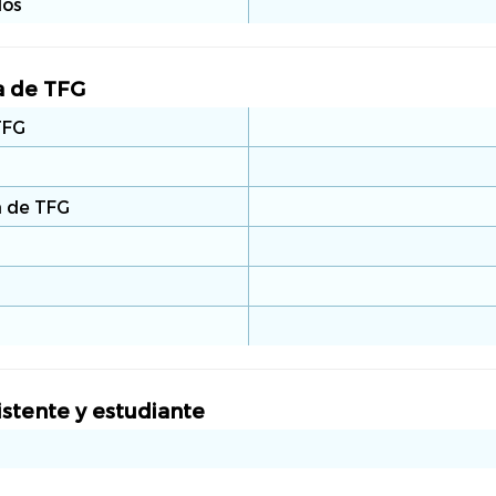
dos
a de TFG
TFG
a de TFG
istente y estudiante