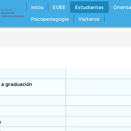
Inicio
EOEE
Estudiantes
Orienta
Psicopedagogía
Visítanos
n a graduación
a