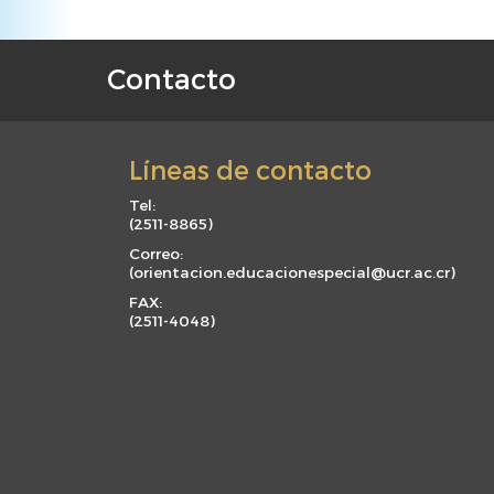
Contacto
F
o
o
Líneas de contacto
t
e
Tel:
(
2511-8865
)
r
m
Correo:
(
orientacion.educacionespecial@ucr.ac.cr
)
e
FAX:
n
(
2511-4048
)
u