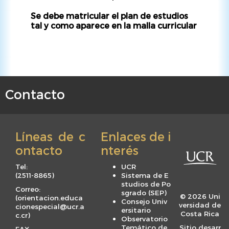
Se debe matricular el plan de estudios
tal y como aparece en la malla curricular
Contacto
F
o
o
Líneas de c
Enlaces de i
t
ontacto
nterés
e
r
Tel:
UCR
m
(
2511-8865
)
Sistema de E
studios de Po
e
Correo:
sgrado (SEP)
© 2026 Uni
(
orientacion.educa
n
Consejo Univ
versidad de
cionespecial@ucr.a
ersitario
u
Costa Rica
c.cr
)
Observatorio
Temático de
Sitio desarr
FAX: