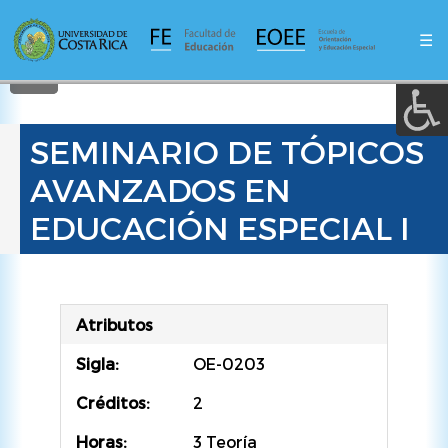
A a (+/-) :
Pasar
al
☰
contenido
REINICIAR
principal
SEMINARIO DE TÓPICOS
AVANZADOS EN
EDUCACIÓN ESPECIAL I
Atributos
Sigla:
OE-0203
Créditos:
2
Horas:
3 Teoría