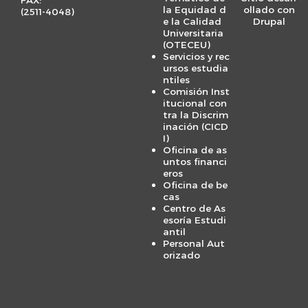
la Equidad d
ollado con
(
2511-4048
)
e la Calidad
Drupal
Universitaria
(OTECEU)
Servicios y rec
ursos estudia
ntiles
Comisión Inst
itucional con
tra la Discrim
inación (CICD
I)
Oficina de as
untos financi
eros
Oficina de be
cas
Centro de As
esoría Estudi
antil
Personal Aut
orizado