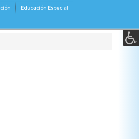
A a (+/-) :
ción
Educación Especial
REINICIAR