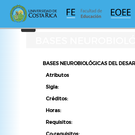
Pasar
al
contenido
principal
BASES NEUROBIOLÓ
BASES NEUROBIOLÓGICAS DEL DESAR
Atributos
Sigla:
Créditos:
Horas:
Requisitos:
Co-requisitos: