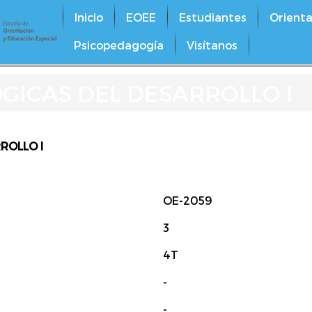
Inicio
EOEE
Estudiantes
Orienta
Psicopedagogía
Visítanos
GICAS DEL DESARROLLO I
ROLLO I
OE-2059
3
4T
-
-