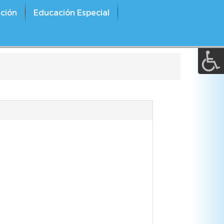
A a (+/-) :
ción
Educación Especial
REINICIAR