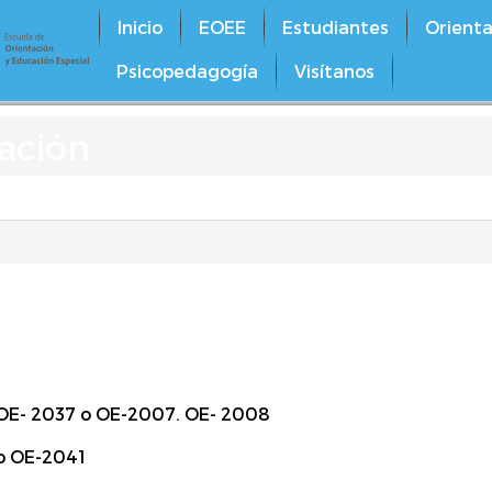
Inicio
EOEE
Estudiantes
Orienta
Psicopedagogía
Visítanos
ación
OE- 2037 o OE-2007. OE- 2008
o OE-2041