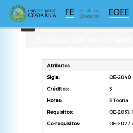
Pasar
al
contenido
principal
Evaluación en Orient
Atributos
Sigla:
OE-2040
Créditos:
3
Horas:
3 Teoría
Requisitos:
OE-2031, 
Co-requisitos:
OE-2027 