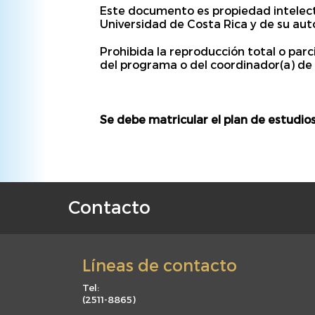
Este documento es propiedad intelectu
Universidad de Costa Rica y de su auto
Prohibida la reproducción total o parc
del programa o del coordinador(a) de 
Se debe matricular el plan de estudios
Contacto
F
o
o
Líneas de contacto
t
e
Tel:
(
2511-8865
)
r