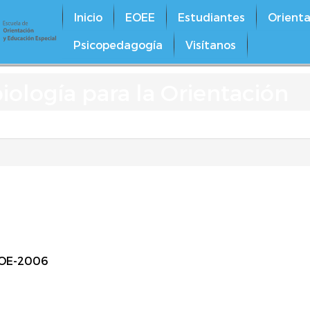
Inicio
EOEE
Estudiantes
Orienta
Psicopedagogía
Visítanos
iología para la Orientación
OE-2006