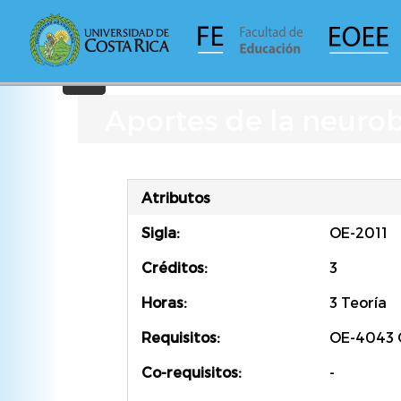
Pasar
al
contenido
principal
Aportes de la neurob
Atributos
Sigla:
OE-2011
Créditos:
3
Horas:
3 Teoría
Requisitos:
OE-4043 
Co-requisitos:
-