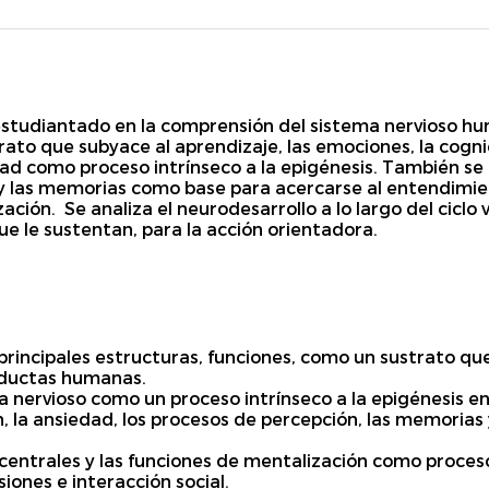
 estudiantado en la comprensión del sistema nervioso hu
rato que subyace al aprendizaje, las emociones, la cogn
dad como proceso intrínseco a la epigénesis. También se 
y las memorias como base para acercarse al entendimien
ación. Se analiza el neurodesarrollo a lo largo del ciclo 
e le sustentan, para la acción orientadora.
 principales estructuras, funciones, como un sustrato que
onductas humanas.
ma nervioso como un proceso intrínseco a la epigénesis 
, la ansiedad, los procesos de percepción, las memorias 
s centrales y las funciones de mentalización como proce
iones e interacción social.