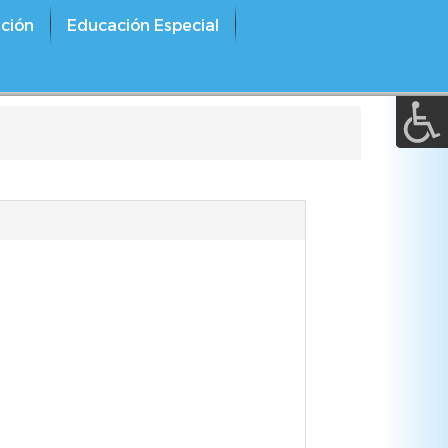
A a (+/-) :
ción
Educación Especial
REINICIAR