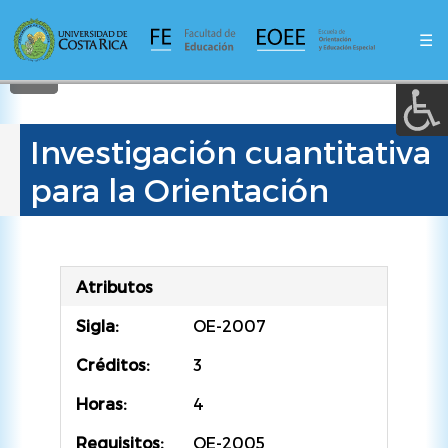
A a (+/-) :
Pasar
al
☰
contenido
REINICIAR
principal
Investigación cuantitativa
para la Orientación
Atributos
Sigla:
OE-2007
Créditos:
3
Horas:
4
Requisitos:
OE-2005