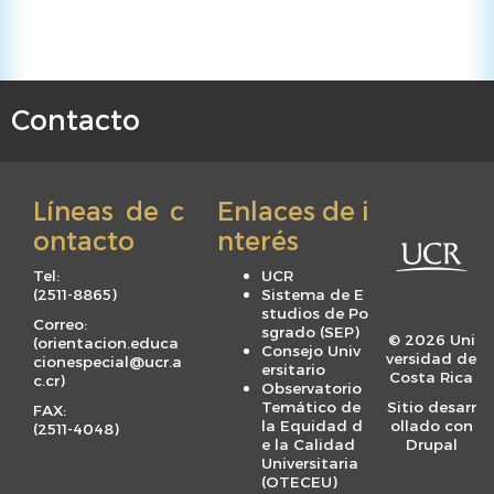
Contacto
F
o
o
Líneas de c
Enlaces de i
t
ontacto
nterés
e
r
Tel:
UCR
m
(
2511-8865
)
Sistema de E
studios de Po
e
Correo:
sgrado (SEP)
© 2026 Uni
(
orientacion.educa
n
Consejo Univ
versidad de
cionespecial@ucr.a
ersitario
u
Costa Rica
c.cr
)
Observatorio
Temático de
Sitio desarr
FAX:
la Equidad d
ollado con
(
2511-4048
)
e la Calidad
Drupal
Universitaria
(OTECEU)