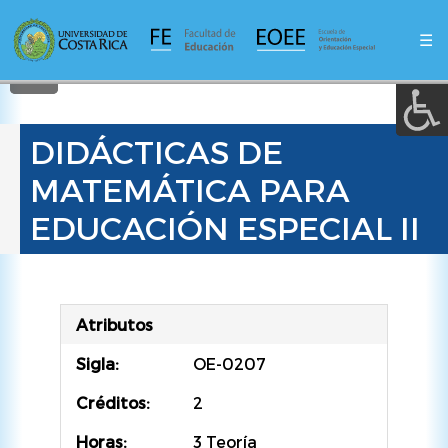
A a (+/-) :
Pasar
al
☰
contenido
REINICIAR
principal
DIDÁCTICAS DE
MATEMÁTICA PARA
EDUCACIÓN ESPECIAL II
Atributos
Sigla:
OE-0207
Créditos:
2
Horas:
3 Teoría