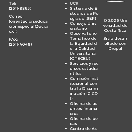
r
Tel:
UCR
m
(
2511-8865
)
Sistema de E
studios de Po
e
Correo:
sgrado (SEP)
© 2026 Uni
(
orientacion.educa
n
Consejo Univ
versidad de
cionespecial@ucr.a
ersitario
u
Costa Rica
c.cr
)
Observatorio
Temático de
Sitio desarr
FAX:
la Equidad d
ollado con
(
2511-4048
)
e la Calidad
Drupal
Universitaria
(OTECEU)
Servicios y rec
ursos estudia
ntiles
Comisión Inst
itucional con
tra la Discrim
inación (CICD
I)
Oficina de as
untos financi
eros
Oficina de be
cas
Centro de As