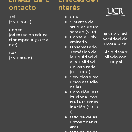
t
ontacto
nterés
e
r
Tel:
UCR
m
(
2511-8865
)
Sistema de E
studios de Po
e
Correo:
sgrado (SEP)
© 2026 Uni
(
orientacion.educa
n
Consejo Univ
versidad de
cionespecial@ucr.a
ersitario
u
Costa Rica
c.cr
)
Observatorio
Temático de
Sitio desarr
FAX:
la Equidad d
ollado con
(
2511-4048
)
e la Calidad
Drupal
Universitaria
(OTECEU)
Servicios y rec
ursos estudia
ntiles
Comisión Inst
itucional con
tra la Discrim
inación (CICD
I)
Oficina de as
untos financi
eros
Oficina de be