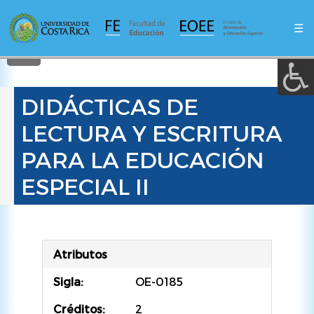
A a (+/-) :
Pasar
al
☰
contenido
REINICIAR
principal
DIDÁCTICAS DE
LECTURA Y ESCRITURA
PARA LA EDUCACIÓN
ESPECIAL II
Atributos
Sigla:
OE-0185
Créditos:
2